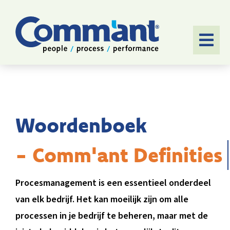
Ga
naar
inhoud
Togg
Navi
HOME
SOFTWARE
Woordenboek
AANPAK
TOEPASSINGEN
Procesmanagement is een essentieel onderdeel
CASES
van elk bedrijf. Het kan moeilijk zijn om alle
OVER ONS
processen in je bedrijf te beheren, maar met de