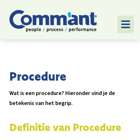
Ga
naar
inhoud
Togg
Navi
HOME
SOFTWARE
Procedure
AANPAK
Wat is een procedure? Hieronder vind je de
TOEPASSINGEN
betekenis van het begrip.
CASES
Definitie van Procedure
OVER ONS