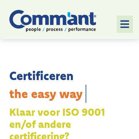
Ga
naar
inhoud
Togg
Navi
HOME
SOFTWARE
Certificeren
AANPAK
TOEPASSINGEN
Klaar voor ISO 9001
CASES
en/of andere
OVER ONS
certificering?