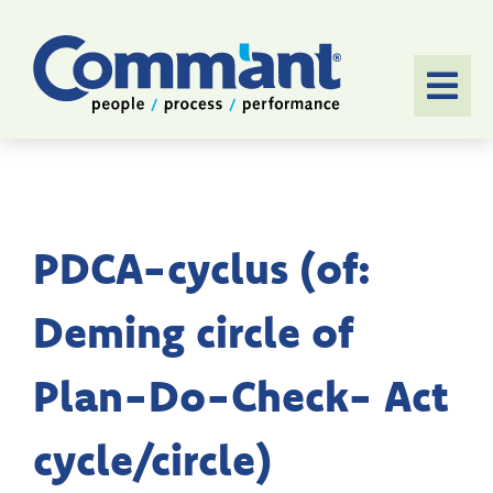
Ga
naar
inhoud
Togg
Navi
HOME
SOFTWARE
PDCA-cyclus (of:
AANPAK
Deming circle of
TOEPASSINGEN
Plan-Do-Check- Act
CASES
cycle/circle)
OVER ONS