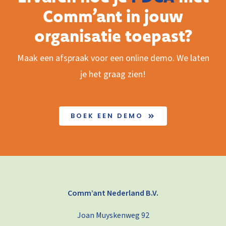
Comm’ant in jouw
organisatie toepast?
Maak een afspraak voor een online demo. We laten
je het graag zien!
BOEK EEN DEMO
Comm’ant Nederland B.V.
Joan Muyskenweg 92