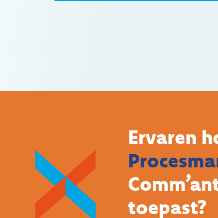
Ervaren h
Procesma
Comm’ant 
toepast?