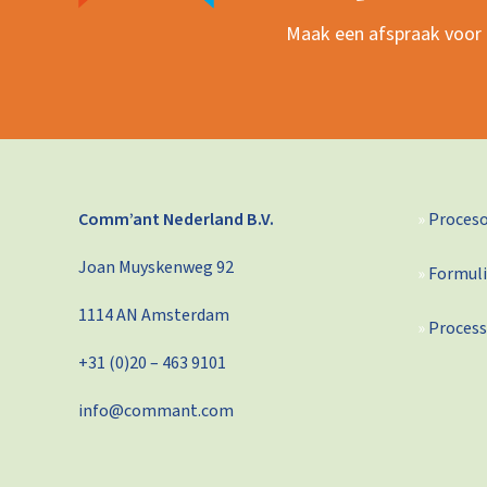
Maak een afspraak voor e
Comm’ant Nederland B.V.
Proces
Joan Muyskenweg 92
Formuli
1114 AN Amsterdam
Process
+31 (0)20 – 463 9101
info@commant.com