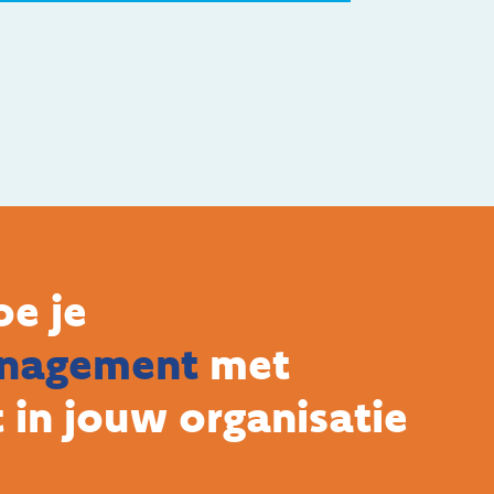
oe je
nagement
met
in jouw organisatie