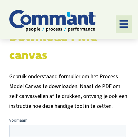
Ga
naar
inhoud
Togg
Download PMC
Navi
HOME
canvas
SOFTWARE
Gebruik onderstaand formulier om het Process
AANPAK
Model Canvas te downloaden. Naast de PDF om
TOEPASSINGEN
zelf canvasvellen af te drukken, ontvang je ook een
instructie hoe deze handige tool in te zetten.
CASES
OVER ONS