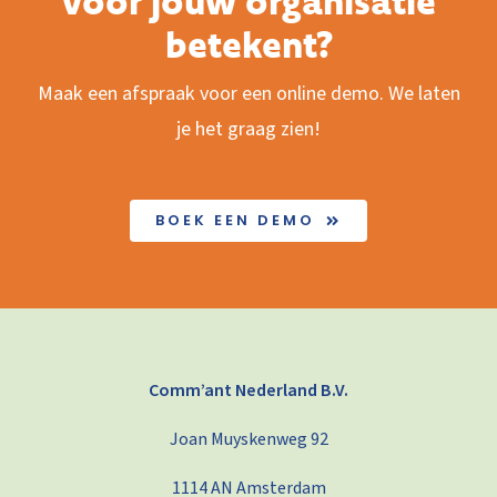
voor jouw organisatie
betekent?
Maak een afspraak voor een online demo. We laten
je het graag zien!
BOEK EEN DEMO
Comm’ant Nederland B.V.
Joan Muyskenweg 92
1114 AN Amsterdam